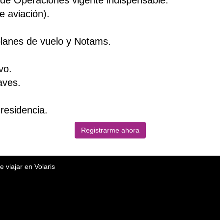
l de Operaciones vigente indispensable.
e aviación).
lanes de vuelo y Notams.
vo.
aves.
 residencia.
Registrarme ahora
e viajar en Volaris