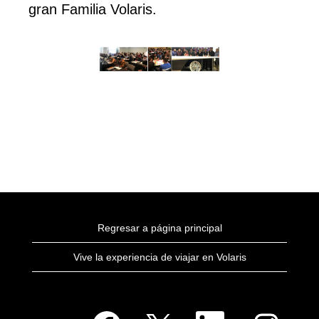
gran Familia Volaris.
Regresar a página principal
Vive la experiencia de viajar en Volaris
S
S
S
S